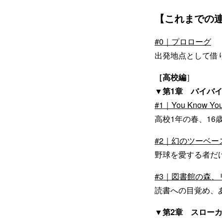
【これまでの
#0｜プロローグ
出発地点として借
［高校編
］
▼第1章 バイバ
#1｜You Know You’
高校1年の春、1
#2｜幻のツーベー
野球を愛する者だ
#3｜図書館の森
読書への目覚め、
▼第2章 スロー