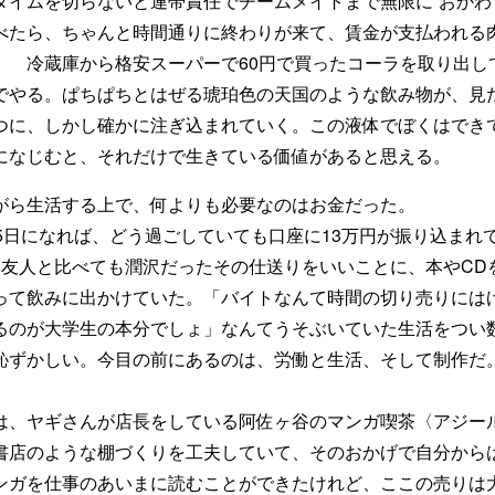
タイムを切らないと連帯責任でチームメイトまで無限に“おかわ
べたら、ちゃんと時間通りに終わりが来て、賃金が支払われる
。 冷蔵庫から格安スーパーで60円で買ったコーラを取り出し
でやる。ぱちぱちとはぜる琥珀色の天国のような飲み物が、見
つに、しかし確かに注ぎ込まれていく。この液体でぼくはでき
になじむと、それだけで生きている価値があると思える。
ら生活する上で、何よりも必要なのはお金だった。
5日になれば、どう過ごしていても口座に13万円が振り込まれ
。友人と比べても潤沢だったその仕送りをいいことに、本やCD
って飲みに出かけていた。「バイトなんて時間の切り売りには
るのが大学生の本分でしょ」なんてうそぶいていた生活をつい
恥ずかしい。今目の前にあるのは、労働と生活、そして制作だ
、ヤギさんが店長をしている阿佐ヶ谷のマンガ喫茶〈アジー
書店のような棚づくりを工夫していて、そのおかげで自分から
ンガを仕事のあいまに読むことができたけれど、ここの売りは