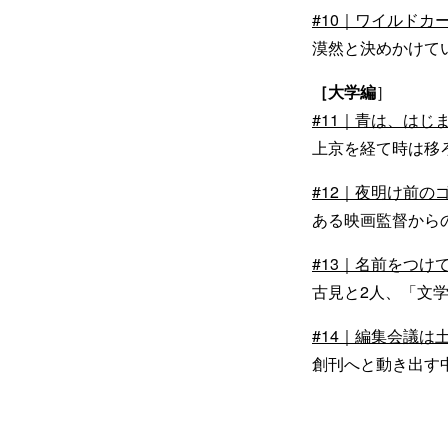
#10｜ワイルドカ
漠然と決めかけて
［大学編
］
#11｜青は、はじま
上京を経て時は移
#12｜夜明け前のゴ
ある映画監督から
#13｜名前をつけて
古見と2人、「文
#14｜編集会議は土
創刊へと動き出す