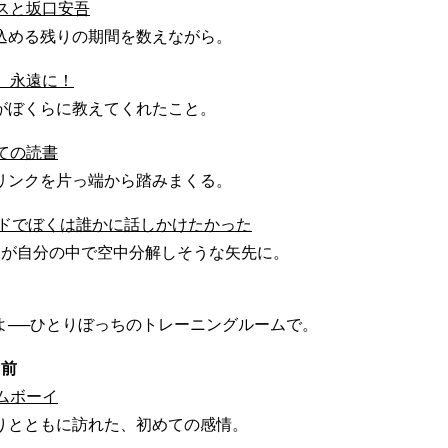
スと坂口安吾
込める残りの期間を数えながら。
、永遠に！
がぼくらに教えてくれたこと。
ての読書
リンクを片っ端から踏みまくる。
ンドでぼくは誰かに話しかけたかった
つが自分の中で空中分解しそうな矢先に。
よ──ひとりぼっちのトレーニングルームで。
名前
ムボーイ
りとともに訪れた、初めての感情。