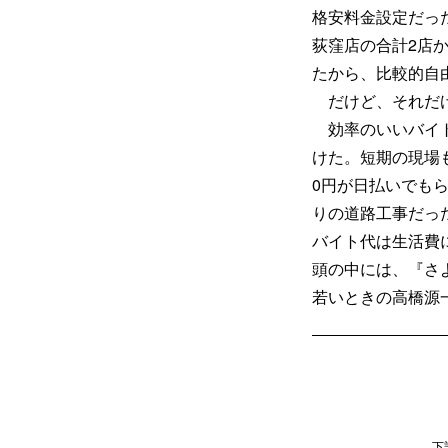
格安料金設定だっ
荻窪店の合計2店
たから、比較的自
だけど、それだけ
効率のいいバイト
けた。短期の現場も
0円が日払いでも
りの道路工事だっ
バイト代は生活費
頭の中には、『さ
若いときの高橋源
下