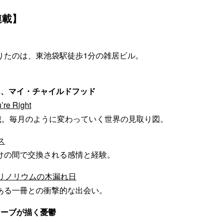
連載】
りたのは、東池袋駅徒歩1分の雑居ビル。
イ、マイ・チャイルドフッド
re Right
6歳。毎月のように変わっていく世界の見取り図。
ス
けの間で交換される感情と経験。
、リノリウムの木漏れ日
ある一冊との衝撃的な出会い。
カーブが描く憂鬱