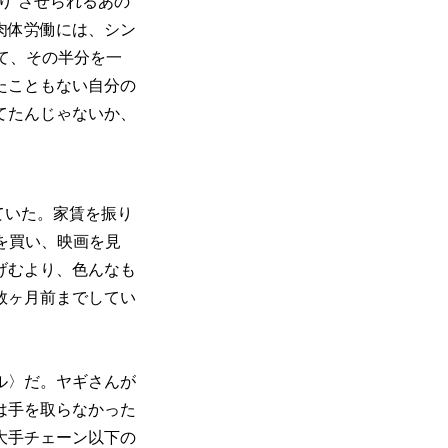
り”させられるあの
肉体労働には、シン
て、その半分を一
たこともない自分の
てたんじゃないか、
ていた。家賃を振り
を買い、映画を見
げむより、色んなも
数ヶ月前までしてい
。
ル〉だ。ヤギさんが
は手を取らなかった
大手チェーン以下の