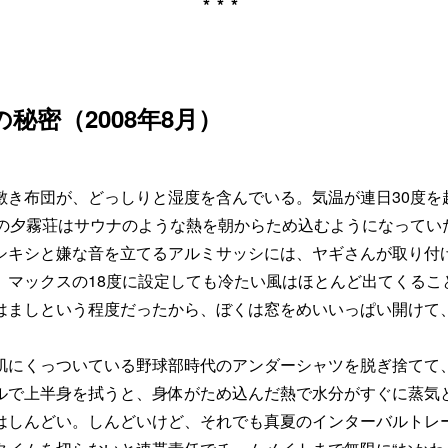
***
秘密（2008年8月）
き布団が、どっしりと湿度を含んでいる。気温が連日30度を
上の夕霧荘はサウナのような熱を朝からため込むようになってい
シキシと嫌な音を立てるアルミサッシには、ヤギさんが取り付
。マックスの18度に設定しても冷たい風はほとんど出てくるこ
はましという程度だったから、ぼくは窓をめいいっぱい開けて
にくっついている野球部時代のアンダーシャツを脱ぎ捨てて
ルで上半身を拭うと、身体がため込んだ熱で水分がすぐに蒸気
はしんどい。しんどいけど、それでも真夏のインターバルトレ