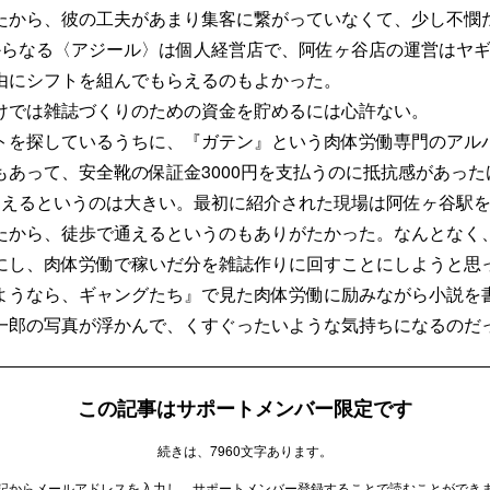
たから、彼の工夫があまり集客に繋がっていなくて、少し不憫
からなる〈アジール〉は個人経営店で、阿佐ヶ谷店の運営はヤ
由にシフトを組んでもらえるのもよかった。
では雑誌づくりのための資金を貯めるには心許ない。
を探しているうちに、『ガテン』という肉体労働専門のアル
あって、安全靴の保証金3000円を支払うのに抵抗感があったけ
らえるというのは大きい。最初に紹介された現場は阿佐ヶ谷駅
たから、徒歩で通えるというのもありがたかった。なんとなく
にし、肉体労働で稼いだ分を雑誌作りに回すことにしようと思
ようなら、ギャングたち』で見た肉体労働に励みながら小説を
一郎の写真が浮かんで、くすぐったいような気持ちになるのだ
この記事はサポートメンバー限定です
続きは、7960文字あります。
記からメールアドレスを入力し、サポートメンバー登録することで読むことができ