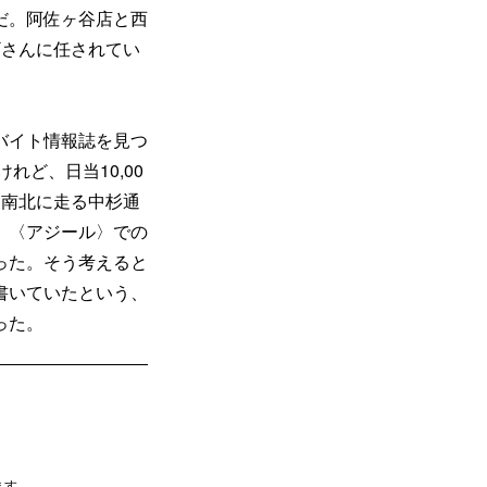
だ。阿佐ヶ谷店と西
ギさんに任されてい
バイト情報誌を見つ
れど、日当10,00
を南北に走る中杉通
、〈アジール〉での
った。そう考えると
書いていたという、
った。
ます