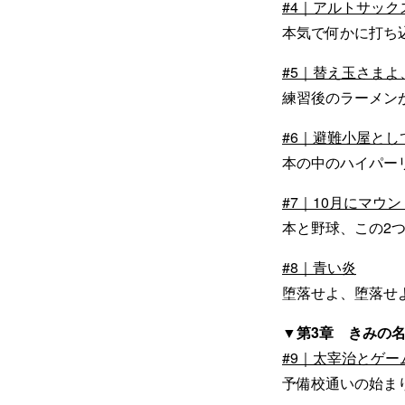
#4｜アルトサック
本気で何かに打ち
#5｜替え玉さまよ
練習後のラーメン
#6｜避難小屋とし
本の中のハイパー
#7｜10月にマウ
本と野球、この2
#8｜青い炎
堕落せよ、堕落せ
▼第3章 きみの
#9｜太宰治とゲー
予備校通いの始ま